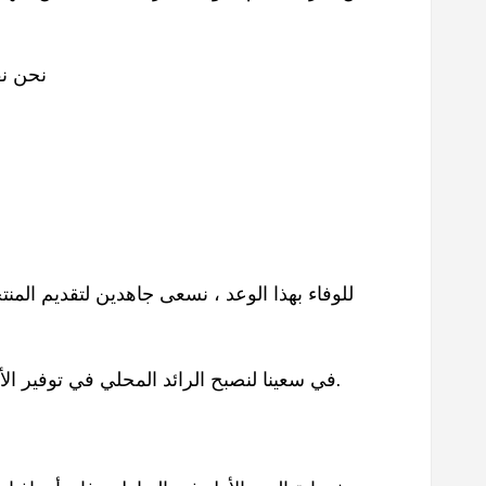
نحن نق
للوفاء بهذا الوعد ، نسعى جاهدين لتقديم المنتج
في سعينا لنصبح الرائد المحلي في توفير الأدوات وتقنيات الأجهزة لعملائنا ، فإن الوعد النهائي لشركة المجدود هو جعل عمل العملاء أكثر راحة وسهولة وكفاءة.