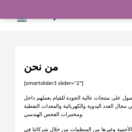
Skip
to
Al Majdod
content
من نحن
[smartslider3 slider=”2″]
 دعم جميع العملاء الراغبين في الحصول على منتجات عالية الجودة للقيام بعملهم داخل
ة التسجيل لكنها تدار من قبل مجموعة من الشباب لديهم خبرة لاتقل عن 9 سنوات في مجال العدد اليدوية والكهربائية والمعدات النفطية
ومختبرات الفحص الهندسي.
الأجنبية وغيرها من المنظمات من خلال شركائنا في