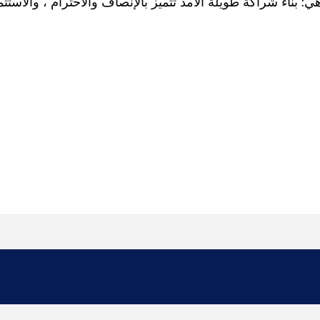
 هي: بناء شراكة طويلة الأمد تتميز بالإنصاف والاحترام ، والاستث