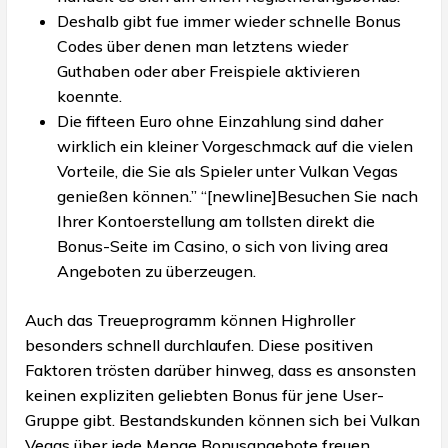
Deshalb gibt fue immer wieder schnelle Bonus
Codes über denen man letztens wieder
Guthaben oder aber Freispiele aktivieren
koennte.
Die fifteen Euro ohne Einzahlung sind daher
wirklich ein kleiner Vorgeschmack auf die vielen
Vorteile, die Sie als Spieler unter Vulkan Vegas
genießen können.” “[newline]Besuchen Sie nach
Ihrer Kontoerstellung am tollsten direkt die
Bonus-Seite im Casino, o sich von living area
Angeboten zu überzeugen.
Auch das Treueprogramm können Highroller
besonders schnell durchlaufen. Diese positiven
Faktoren trösten darüber hinweg, dass es ansonsten
keinen expliziten geliebten Bonus für jene User-
Gruppe gibt. Bestandskunden können sich bei Vulkan
Vegas über jede Menge Bonusangebote freuen.