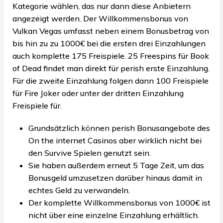
Kategorie wählen, das nur dann diese Anbietern
angezeigt werden. Der Willkommensbonus von
Vulkan Vegas umfasst neben einem Bonusbetrag von
bis hin zu zu 1000€ bei die ersten drei Einzahlungen
auch komplette 175 Freispiele. 25 Freespins für Book
of Dead findet man direkt für perish erste Einzahlung.
Für die zweite Einzahlung folgen dann 100 Freispiele
für Fire Joker oder unter der dritten Einzahlung
Freispiele für.
Grundsätzlich können perish Bonusangebote des
On the internet Casinos aber wirklich nicht bei
den Survive Spielen genutzt sein.
Sie haben außerdem erneut 5 Tage Zeit, um das
Bonusgeld umzusetzen darüber hinaus damit in
echtes Geld zu verwandeln.
Der komplette Willkommensbonus von 1000€ ist
nicht über eine einzelne Einzahlung erhältlich.