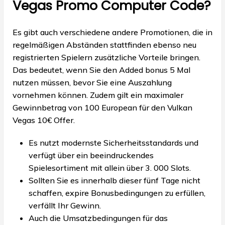
Vegas Promo Computer Code?
Es gibt auch verschiedene andere Promotionen, die in
regelmäßigen Abständen stattfinden ebenso neu
registrierten Spielern zusätzliche Vorteile bringen.
Das bedeutet, wenn Sie den Added bonus 5 Mal
nutzen müssen, bevor Sie eine Auszahlung
vornehmen können. Zudem gilt ein maximaler
Gewinnbetrag von 100 European für den Vulkan
Vegas 10€ Offer.
Es nutzt modernste Sicherheitsstandards und
verfügt über ein beeindruckendes
Spielesortiment mit allein über 3. 000 Slots.
Sollten Sie es innerhalb dieser fünf Tage nicht
schaffen, expire Bonusbedingungen zu erfüllen,
verfällt Ihr Gewinn.
Auch die Umsatzbedingungen für das