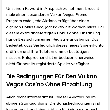
Um einen Reward in Anspruch zu nehmen, braucht
male einen besonderen Vulkan Vegas Promo
Program code. Jede Aktion verfügt über einen
eigenen Bonus Code, jeder aktiviert werden muss. Bei
diesem extra angefertigten Bonus ohne Einzahlung
handelt es sich um einen Registrierungsbonus. Das
bedeutet, dass Sie lediglich dieses neues Spielerkonto
eröffnen und Ihre Telefonnummer bestätigen
müssen. Entsprechend ist er bedauerlicherweise
nicht für bereits registrierte Spieler verfügbar.
Die Bedingungen Für Den Vulkan
Vegas Casino Ohne Einzahlung
Auch recht interessant ist” “dieser Aviator und im
übrigen Star Guardians. Die Bonusbedingungen sind
klar geregelt und übersichtlich für jeden mehr noch