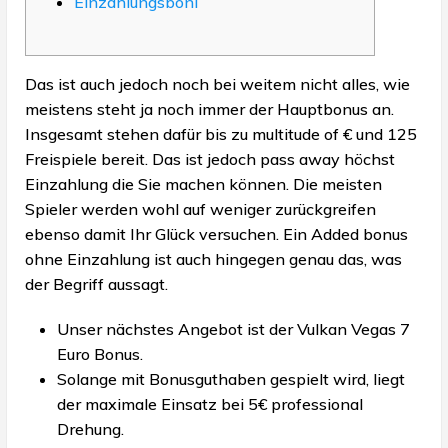
Einzahlungsboni
Das ist auch jedoch noch bei weitem nicht alles, wie
meistens steht ja noch immer der Hauptbonus an.
Insgesamt stehen dafür bis zu multitude of € und 125
Freispiele bereit. Das ist jedoch pass away höchst
Einzahlung die Sie machen können. Die meisten
Spieler werden wohl auf weniger zurückgreifen
ebenso damit Ihr Glück versuchen. Ein Added bonus
ohne Einzahlung ist auch hingegen genau das, was
der Begriff aussagt.
Unser nächstes Angebot ist der Vulkan Vegas 7
Euro Bonus.
Solange mit Bonusguthaben gespielt wird, liegt
der maximale Einsatz bei 5€ professional
Drehung.