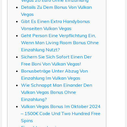
Vegas 20 Euro Ohne Einzahlung
Details Zu Dem Bonus Von Vulkan
Vegas
Gibt Es Einen Extra Handybonus
Vonseiten Vulkan Vegas
Geht Person Eine Verpflichtung Ein,
Wenn Man Living Room Bonus Ohne
Einzahlung Nutzt?
Sichern Sie Sich Sofort Einen Der
Free Boni Von Vulkan Vegas!
Bonusbeträge Unter Abzug Von
Einzahlung Im Vulkan Vegas
Wie Schnappt Man Einander Den
Vulkan Vegas Bonus Ohne
Einzahlung?
Vulkan Vegas Bonus Im Oktober 2024
– 1500€ Code Und Two Hundred Free
Spins