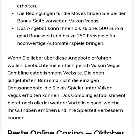
erhalten.
Die Bedingungen für die Moves finden Sie bei der
Bonus-Seite vonseiten Vulkan Vegas.
Das Angebot kann Ihnen bis zu one. 500 Euro a
good Bonusgeld und bis zu 150 Freispiele für
hochwertige Automatenspiele bringen.
Wenn Sie lieber über diese Angebote erfahren
wollen, beobachte Sie einfach perish Vulkan Vegas
Gambling establishment Website. Die oben
aufgeführten Boni sind nicht die einzigen
Bonusangebote, die Sie als Spieler unter Vulkan
Vegas erhalten können. Das Gambling establishment
bietet noch allerlei weitere Vorteile a good, welche
Ihr Guthaben erhöhen und ihre Spielzeit verbessern
können.
Beste Online Casino — Oktober