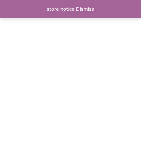
Skip
store notice
Dismiss
to
content