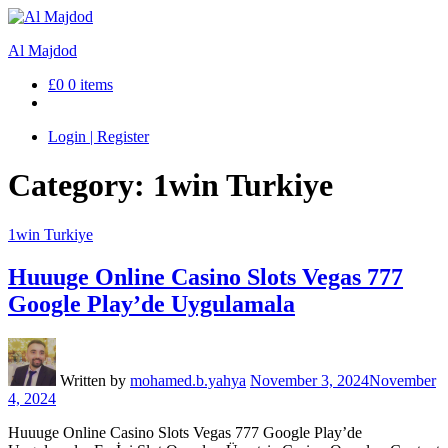
Skip
to
Al Majdod
content
£0
0 items
Login | Register
Category:
1win Turkiye
Posted
1win Turkiye
in:
Huuuge Online Casino Slots Vegas 777
Google Play’de Uygulamala
Written by
mohamed.b.yahya
November 3, 2024
November
4, 2024
Huuuge Online Casino Slots Vegas 777 Google Play’de