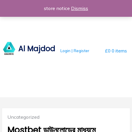
Skip
store notice
Dismiss
to
content
Al Majdod
Login | Register
£0
0 items
Posted
Uncategorized
in:
Mostbet ডাউনলোডের মাধ্যমে