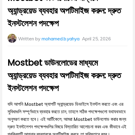
অ্যান্ড্রয়েড ব্যবহার অপটিমাইজ করুন: দ্রুত
ইনস্টলেশন পদক্ষেপ
Written by
mohamed.b.yahya
April 25, 2026
Mostbet ডাউনলোডের মাধ্যমে
অ্যান্ড্রয়েড ব্যবহার অপটিমাইজ করুন: দ্রুত
ইনস্টলেশন পদক্ষেপ
যদি আপনি Mostbet অ্যাপটি অ্যান্ড্রয়েড ডিভাইসে ইনস্টল করতে এবং এর
সুবিধাগুলি সম্পূর্ণভাবে ব্যবহার করতে চান, তাহলে সঠিক পদক্ষেপগুলো যথাযথভাবে
অনুসরণ করতে হবে। এই আর্টিকেলে, আমরা Mostbet ডাউনলোড করার জন্য
দ্রুত ইনস্টলেশন পদক্ষেপগুলির বিষয়ে বিস্তারিত আলোচনা করব এবং কীভাবে এই
প্রক্রিয়াটি আপনার ব্যবহারকে অপটিমাইজ করবে, তা সবিস্তারে বলব।