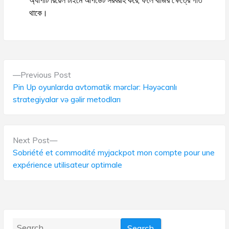
থাকে।
P
P
Previous Post
o
r
Pin Up oyunlarda avtomatik mərclər: Həyəcanlı
e
strategiyalar və gəlir metodları
s
v
t
i
o
N
Next Post
n
u
e
Sobriété et commodité myjackpot mon compte pour une
s
a
x
expérience utilisateur optimale
p
t
v
o
p
s
i
o
t
s
g
:
Search
t