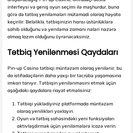
interfeysi və geniş oyun seçimi ilə məşhurdur, buna
görə də tətbiq yeniləmələri mütəmadi olaraq həyata
keçirilir. Beləliklə, tətbiqinizin hansı üstünlüklərə
sahib olduğunu və yeniləmə zamanı nələri nəzərə
almaq lazım olduğunu öyrənəcəksiniz.
Tətbiq Yenilənməsi Qaydaları
Pin-up Casino tətbiqi müntəzəm olaraq yenilənir, bu
da istifadəçilərin daha yaxşı bir təcrübə yaşamasına
imkan tanıyır. Tətbiqin yenilənməsini etmək üçün
aşağıdakı qaydalara riayət etməlisiniz:
Tətbiqi yüklədiyiniz platformada müntəzəm
olaraq yenilikləri yoxlayın.
Oyun və tətbiq sahəsindəki yeni funksiyaları
aktivləşdirmək üçün yeniləmələrə icazə verin.