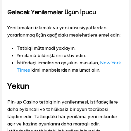
Gələcək Yeniləmələr Üçün İpucu
Yeniləmələri izləmək və yeni xüsusiyyətlərdən
yararlanmaq üçün aşağıdakı məsləhətlərə əməl edin:
Tətbiqi mütəmadi yoxlayın.
Yeniləmə bildirişlərini aktiv edin.
İstifadəçi icmalarına qoşulun, məsələn,
New York
Times
kimi mənbələrdən məlumat alın.
Yekun
Pin-up Casino tətbiqinin yenilənməsi, istifadəçilərə
daha əyləncəli və təhlükəsiz bir oyun təcrübəsi
təqdim edir. Tətbiqdəki hər yeniləmə yeni imkanlar
açır və kazino oyunlarını daha maraqlı edir.
İstifadəçilər, tətbiqdəki inkişafları izləməklə,