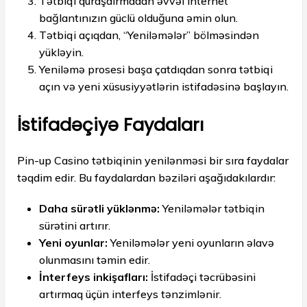
Tətbiqi quraşdırmadan əvvəl internet
bağlantınızın güclü olduğuna əmin olun.
Tətbiqi açıqdan, “Yeniləmələr” bölməsindən
yükləyin.
Yeniləmə prosesi başa çatdıqdan sonra tətbiqi
açın və yeni xüsusiyyətlərin istifadəsinə başlayın.
İstifadəçiyə Faydaları
Pin-up Casino tətbiqinin yenilənməsi bir sıra faydalar
təqdim edir. Bu faydalardan bəziləri aşağıdakılardır:
Daha sürətli yüklənmə:
Yeniləmələr tətbiqin
sürətini artırır.
Yeni oyunlar:
Yeniləmələr yeni oyunların əlavə
olunmasını təmin edir.
İnterfeys inkişafları:
İstifadəçi təcrübəsini
artırmaq üçün interfeys tənzimlənir.