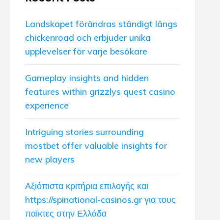
Landskapet förändras ständigt längs
chickenroad och erbjuder unika
upplevelser för varje besökare
Gameplay insights and hidden
features within grizzlys quest casino
experience
Intriguing stories surrounding
mostbet offer valuable insights for
new players
Αξιόπιστα κριτήρια επιλογής και
https://spinational-casinos.gr για τους
παίκτες στην Ελλάδα