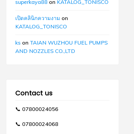
superkaya88
on
KATALOG_TONISCO
เปิดคลินิกความงาม
on
KATALOG_TONISCO
ks
on
TAIAN WUZHOU FUEL PUMPS
AND NOZZLES CO.,LTD
Contact us
📞 07800024056
📞 07800024068