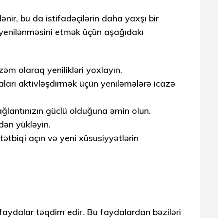
nir, bu da istifadəçilərin daha yaxşı bir
 yenilənməsini etmək üçün aşağıdakı
əm olaraq yenilikləri yoxlayın.
aları aktivləşdirmək üçün yeniləmələrə icazə
ğlantınızın güclü olduğuna əmin olun.
dən yükləyin.
ətbiqi açın və yeni xüsusiyyətlərin
 faydalar təqdim edir. Bu faydalardan bəziləri