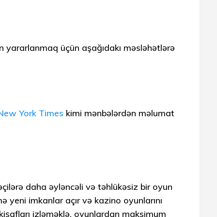
dən yararlanmaq üçün aşağıdakı məsləhətlərə
New York Times
kimi mənbələrdən məlumat
əçilərə daha əyləncəli və təhlükəsiz bir oyun
mə yeni imkanlar açır və kazino oyunlarını
 inkişafları izləməklə, oyunlardan maksimum