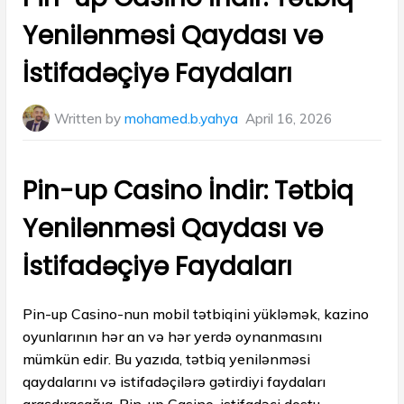
Yenilənməsi Qaydası və
İstifadəçiyə Faydaları
Written by
mohamed.b.yahya
April 16, 2026
Pin-up Casino İndir: Tətbiq
Yenilənməsi Qaydası və
İstifadəçiyə Faydaları
Pin-up Casino-nun mobil tətbiqini yükləmək, kazino
oyunlarının hər an və hər yerdə oynanmasını
mümkün edir. Bu yazıda, tətbiq yenilənməsi
qaydalarını və istifadəçilərə gətirdiyi faydaları