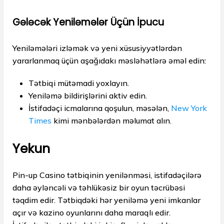
Gələcək Yeniləmələr Üçün İpucu
Yeniləmələri izləmək və yeni xüsusiyyətlərdən
yararlanmaq üçün aşağıdakı məsləhətlərə əməl edin:
Tətbiqi mütəmadi yoxlayın.
Yeniləmə bildirişlərini aktiv edin.
İstifadəçi icmalarına qoşulun, məsələn,
New York
Times
kimi mənbələrdən məlumat alın.
Yekun
Pin-up Casino tətbiqinin yenilənməsi, istifadəçilərə
daha əyləncəli və təhlükəsiz bir oyun təcrübəsi
təqdim edir. Tətbiqdəki hər yeniləmə yeni imkanlar
açır və kazino oyunlarını daha maraqlı edir.