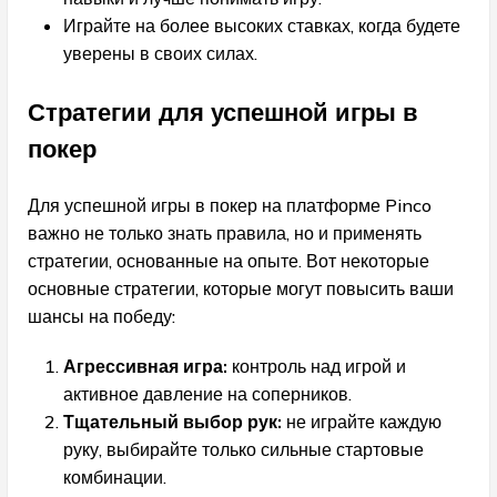
Играйте на более высоких ставках, когда будете
уверены в своих силах.
Стратегии для успешной игры в
покер
Для успешной игры в покер на платформе Pinco
важно не только знать правила, но и применять
стратегии, основанные на опыте. Вот некоторые
основные стратегии, которые могут повысить ваши
шансы на победу:
Агрессивная игра:
контроль над игрой и
активное давление на соперников.
Тщательный выбор рук:
не играйте каждую
руку, выбирайте только сильные стартовые
комбинации.