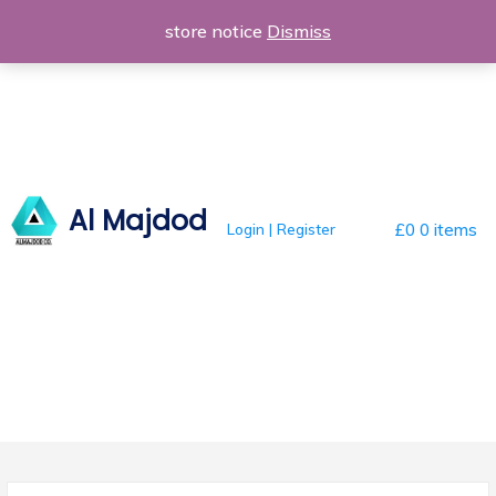
Skip
store notice
Dismiss
to
content
Al Majdod
Login | Register
£0
0 items