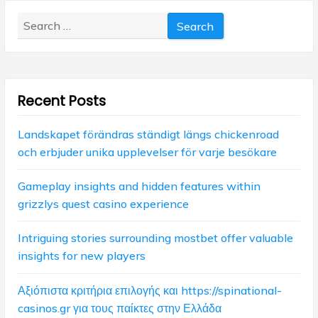
s
i
s
t
Search
t
g
:
for:
:
a
t
Recent Posts
i
Landskapet förändras ständigt längs chickenroad
o
och erbjuder unika upplevelser för varje besökare
n
Gameplay insights and hidden features within
grizzlys quest casino experience
Intriguing stories surrounding mostbet offer valuable
insights for new players
Αξιόπιστα κριτήρια επιλογής και https://spinational-
casinos.gr για τους παίκτες στην Ελλάδα