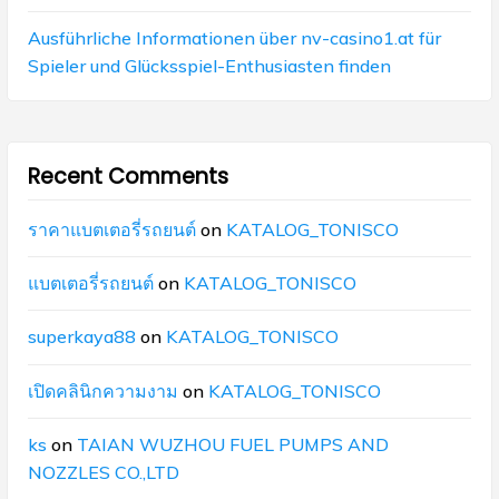
Ausführliche Informationen über nv-casino1.at für
Spieler und Glücksspiel-Enthusiasten finden
Recent Comments
ราคาแบตเตอรี่รถยนต์
on
KATALOG_TONISCO
แบตเตอรี่รถยนต์
on
KATALOG_TONISCO
superkaya88
on
KATALOG_TONISCO
เปิดคลินิกความงาม
on
KATALOG_TONISCO
ks
on
TAIAN WUZHOU FUEL PUMPS AND
NOZZLES CO.,LTD