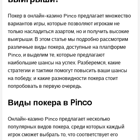
Покер в онлайн-казино Pinco предлагает множество
вариантов игры, которые позволяют игрокам не
только насладиться азартом, но и получить высокие
выигрыши. В этом статье мы подробно рассмотрим
различные виды покера, доступные на платформе
Pinco, и выделим те, которые предлагают
наибольшие шансы на успех. Разберемся, какие
стратегии и тактики помогут повысить ваши шансы
на победу, и какие разновидности покера стоит
попробовать в первую очередь.
Виды покера в Pinco
Онлайн-казино Pinco предлагает несколько
популярных видов покера, среди которых каждый
игрок сможет выбрать то, что соответствует его