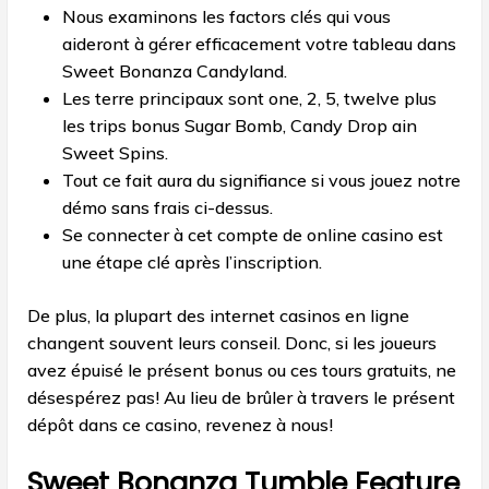
Nous examinons les factors clés qui vous
aideront à gérer efficacement votre tableau dans
Sweet Bonanza Candyland.
Les terre principaux sont one, 2, 5, twelve plus
les trips bonus Sugar Bomb, Candy Drop ain
Sweet Spins.
Tout ce fait aura du signifiance si vous jouez notre
démo sans frais ci-dessus.
Se connecter à cet compte de online casino est
une étape clé après l’inscription.
De plus, la plupart des internet casinos en ligne
changent souvent leurs conseil. Donc, si les joueurs
avez épuisé le présent bonus ou ces tours gratuits, ne
désespérez pas! Au lieu de brûler à travers le présent
dépôt dans ce casino, revenez à nous!
Sweet Bonanza Tumble Feature