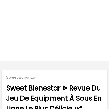
Posted
Sweet Bonanza
in:
Sweet Bienestar ᐉ Revue Du
Jeu De Equipment À Sous En
Ligne Le Plus Délicieux”