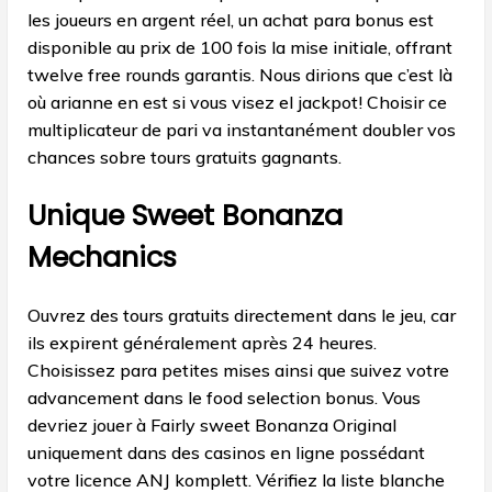
les joueurs en argent réel, un achat para bonus est
disponible au prix de 100 fois la mise initiale, offrant
twelve free rounds garantis. Nous dirions que c’est là
où arianne en est si vous visez el jackpot! Choisir ce
multiplicateur de pari va instantanément doubler vos
chances sobre tours gratuits gagnants.
Unique Sweet Bonanza
Mechanics
Ouvrez des tours gratuits directement dans le jeu, car
ils expirent généralement après 24 heures.
Choisissez para petites mises ainsi que suivez votre
advancement dans le food selection bonus. Vous
devriez jouer à Fairly sweet Bonanza Original
uniquement dans des casinos en ligne possédant
votre licence ANJ komplett. Vérifiez la liste blanche