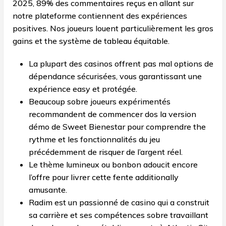
2025, 89% des commentaires reçus en allant sur
notre plateforme contiennent des expériences
positives. Nos joueurs louent particulièrement les gros
gains et the système de tableau équitable.
La plupart des casinos offrent pas mal options de
dépendance sécurisées, vous garantissant une
expérience easy et protégée.
Beaucoup sobre joueurs expérimentés
recommandent de commencer dos la version
démo de Sweet Bienestar pour comprendre the
rythme et les fonctionnalités du jeu
précédemment de risquer de l’argent réel.
Le thème lumineux ou bonbon adoucit encore
l’offre pour livrer cette fente additionally
amusante.
Radim est un passionné de casino qui a construit
sa carrière et ses compétences sobre travaillant