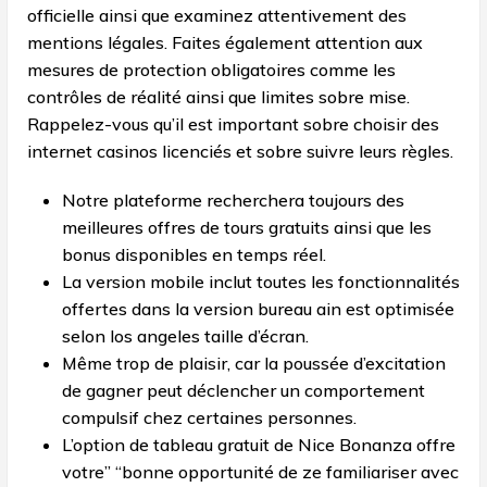
officielle ainsi que examinez attentivement des
mentions légales. Faites également attention aux
mesures de protection obligatoires comme les
contrôles de réalité ainsi que limites sobre mise.
Rappelez-vous qu’il est important sobre choisir des
internet casinos licenciés et sobre suivre leurs règles.
Notre plateforme recherchera toujours des
meilleures offres de tours gratuits ainsi que les
bonus disponibles en temps réel.
La version mobile inclut toutes les fonctionnalités
offertes dans la version bureau ain est optimisée
selon los angeles taille d’écran.
Même trop de plaisir, car la poussée d’excitation
de gagner peut déclencher un comportement
compulsif chez certaines personnes.
L’option de tableau gratuit de Nice Bonanza offre
votre” “bonne opportunité de ze familiariser avec