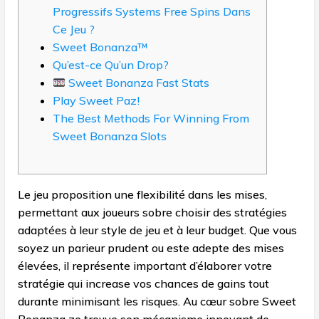
Progressifs Systems Free Spins Dans
Ce Jeu ?
Sweet Bonanza™
Qu’est-ce Qu’un Drop?
Sweet Bonanza Fast Stats
Play Sweet Paz!
The Best Methods For Winning From
Sweet Bonanza Slots
Le jeu proposition une flexibilité dans les mises,
permettant aux joueurs sobre choisir des stratégies
adaptées à leur style de jeu et à leur budget. Que vous
soyez un parieur prudent ou este adepte des mises
élevées, il représente important d’élaborer votre
stratégie qui increase vos chances de gains tout
durante minimisant les risques. Au cœur sobre Sweet