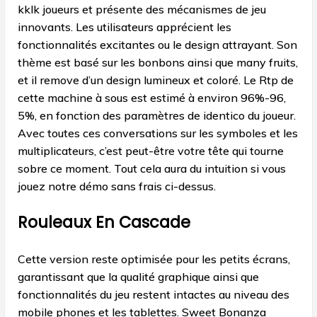
kklk joueurs et présente des mécanismes de jeu
innovants. Les utilisateurs apprécient les
fonctionnalités excitantes ou le design attrayant. Son
thème est basé sur les bonbons ainsi que many fruits,
et il remove d’un design lumineux et coloré. Le Rtp de
cette machine à sous est estimé à environ 96%-96,
5%, en fonction des paramètres de identico du joueur.
Avec toutes ces conversations sur les symboles et les
multiplicateurs, c’est peut-être votre tête qui tourne
sobre ce moment. Tout cela aura du intuition si vous
jouez notre démo sans frais ci-dessus.
Rouleaux En Cascade
Cette version reste optimisée pour les petits écrans,
garantissant que la qualité graphique ainsi que
fonctionnalités du jeu restent intactes au niveau des
mobile phones et les tablettes. Sweet Bonanza