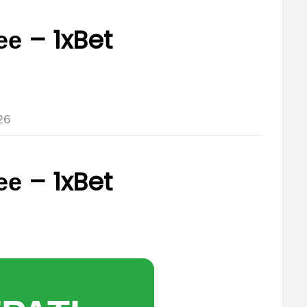
е – 1xBet
26
е – 1xBet