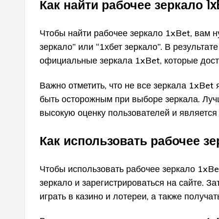
Как найти рабочее зеркало 1x
Чтобы найти рабочее зеркало 1xBet, вам н
зеркало” или “1хбет зеркало”. В результат
официальные зеркала 1xBet, которые дост
Важно отметить, что не все зеркала 1xBe
быть осторожным при выборе зеркала. Лучш
высокую оценку пользователей и являетс
Как использовать рабочее зе
Чтобы использовать рабочее зеркало 1xBet
зеркало и зарегистрироваться на сайте. За
играть в казино и лотереи, а также получат