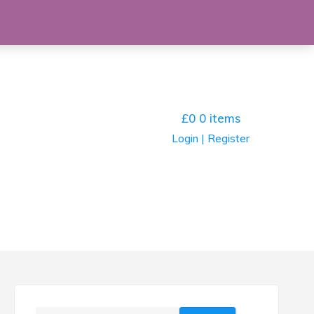
£0
0 items
Login | Register