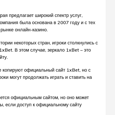
рая предлагает широкий спектр услуг,
Компания была основана в 2007 году и с тех
 рынке онлайн-казино.
тории некоторых стран, игроки столкнулись с
xBet. В этом случае, зеркало 1xBet – это
йту.
е копируют официальный сайт 1xBet, но с
роки могут продолжать играть и ставить на
яется официальным сайтом, но оно может
ы, если доступ к официальному сайту