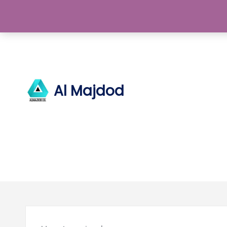
Skip
to
content
Al Majdod