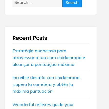
Search
for:
Recent Posts
Estratégia audaciosa para
atravessar a rua com chickenroad e
alcançar a pontuação máxima
Increíble desafío con chickenroad,
¡supera la carretera y obtén la
máxima puntuación
Wonderful reflexes guide your