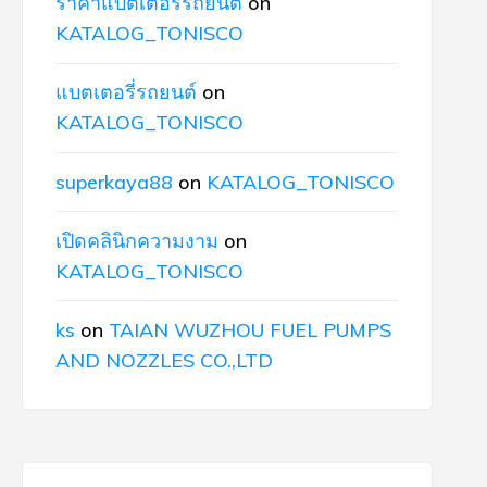
ราคาแบตเตอรี่รถยนต์
on
KATALOG_TONISCO
แบตเตอรี่รถยนต์
on
KATALOG_TONISCO
superkaya88
on
KATALOG_TONISCO
เปิดคลินิกความงาม
on
KATALOG_TONISCO
ks
on
TAIAN WUZHOU FUEL PUMPS
AND NOZZLES CO.,LTD