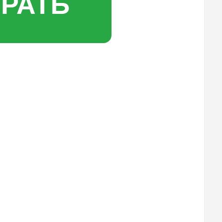
ГРАТЬ