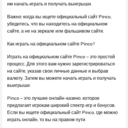
им начать играть и получать выигрыши.
Важно: когда вы ищете официальный сайт Pinco,
убедитесь, что вы находитесь на официальном
сайте, а не на зеркале или фальшивом сайте.
Как играть на официальном сайте Pinco?
Играть на официальном сайте Pinco – это простой
процесс. Для этого вам нужно зарегистрироваться
на сайте, указав свои личные данные и выбрав
валюту. Затем вы можете начать играть и получать
выигрыши.
Pinco – это лучшее онлайн-казино, которое
предлагает игрокам широкий спектр игр и бонусов.
Если вы ищете официальный сайт Pinco, где можно
играть онлайн, то вы на правом пути.