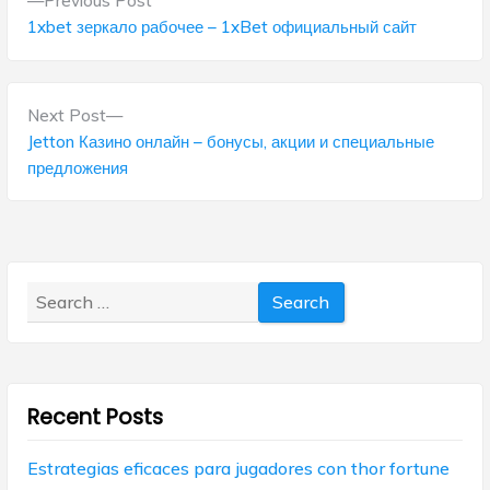
Previous Post
o
r
1xbet зеркало рабочее – 1xBet официальный сайт
e
s
v
t
i
N
Next Post
o
e
Jetton Казино онлайн – бонусы, акции и специальные
n
u
x
предложения
s
a
t
p
p
v
o
o
s
i
s
t
Search
t
g
:
for:
:
a
t
Recent Posts
i
Estrategias eficaces para jugadores con thor fortune
o