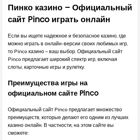
Пинко казино – Официальный
сайт Pinco играть онлайн
Если вы ищете надежное и безопасное казино, где
можно играть в онлайн-версии своих любимых игр,
то Pinco казино – ваш выбор. Официальный сайт
Pinco предлагает широкий спектр игр, включая
слоты, карточные игры и рулетку.
Преимущества игры на
официальном сайте Pinco
Официальный сайт Pinco предлагает множество
преимуществ, которые делают его одним из лучших
казино онлайн. В частности, на этом сайте вы
сможете: