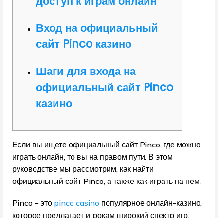
доступ к играм онлайн
Вход на официальный
сайт Pinco казино
Шаги для входа на
официальный сайт Pinco
казино
Если вы ищете официальный сайт Pinco, где можно
играть онлайн, то вы на правом пути. В этом
руководстве мы рассмотрим, как найти
официальный сайт Pinco, а также как играть на нем.
Pinco – это
pinco casino
популярное онлайн-казино,
которое предлагает игрокам широкий спектр игр,