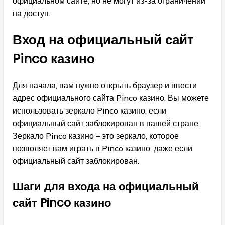
официальном сайте, но не могут из-за ограничений
на доступ.
Вход на официальный сайт
Pinco казино
Для начала, вам нужно открыть браузер и ввести
адрес официального сайта Pinco казино. Вы можете
использовать зеркало Pinco казино, если
официальный сайт заблокирован в вашей стране.
Зеркало Pinco казино – это зеркало, которое
позволяет вам играть в Pinco казино, даже если
официальный сайт заблокирован.
Шаги для входа на официальный
сайт Pinco казино