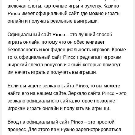
включая слоты, карточные игры и рулетку. Казино
Pinco имеет официальный сайт, где можно играть
онлайн и получать реальные выигрыши.
Официальный сайт Pinco – это лучший способ
играть онлайн, потому что он обеспечивает
безопасность и конфиденциальность игроков. Кроме
того, официальный сайт Pinco предлагает игрокам
широкий спектр бонусов и акций, которые помогут
им начать играть и получать выигрыши.
Если вы ищете зеркало сайта Pinco, то вы можете
найти его на нашем сайте. Зеркало сайта Pinco – это
зеркало официального сайта, которое позволяет
игрокам играть онлайн и получать выигрыши.
Вход на официальный сайт Pinco – это простой
процесс. Для этого вам нужно зарегистрироваться